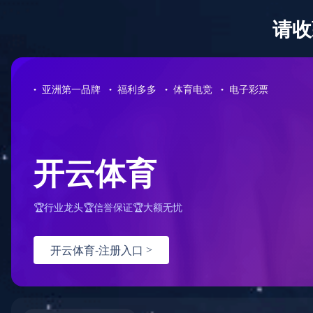
开云官方在线注册
网站开云官方在线