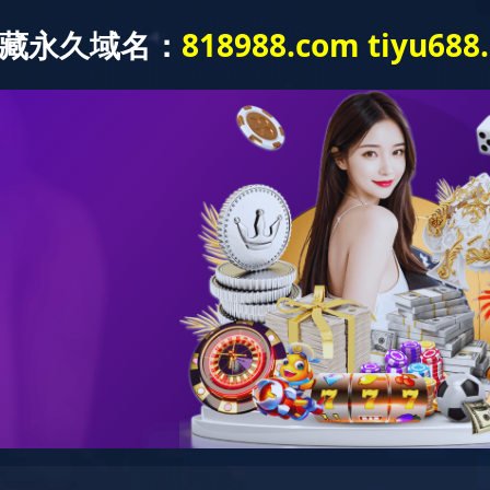
注册
开云官方在线注册-开云(中国)
投资者关系
NEWS CENTER
企业新闻