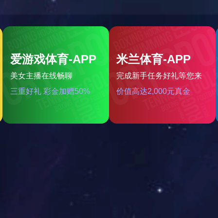
2025年
2024年
2023年
2022年
2021年
2020年
2019年