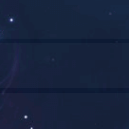
2026年