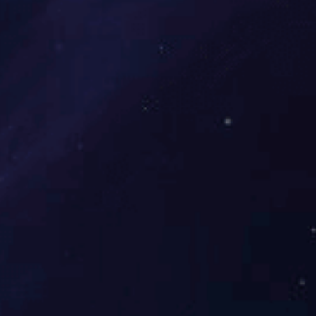
关于收购国电电力公开增发的A股股份事项
持续关
管于哈电股司 北京电子商务股司有效司组...
-12-24
2010-12-24
电机公司“大型抽水蓄能机组成套设备研制”课题...
公司海