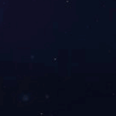
11月9日，受国家地区信息技术有限装修公司部下令让，吉林省信
息技术有限装修公司厅在同步电机装修公司举行了...
-11-19
2010-11-19
阀门公司通过ASME N，NV及NPT认证联检
工程
经ASME联检组的复核，的阀门平台能够 了ASME N、NV及NPT资
格证的联...
-11-12
2010-11-12
共24条
网站开云官方在线注册上页1
到第
页
2
3
下页
跳转