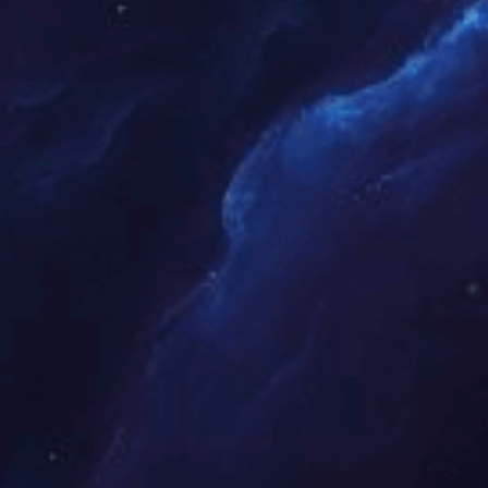
2010年
2009年
2008年
位筹建于1998年11月，是中管商家齐齐哈尔电力工程装修单位集团公
行，...