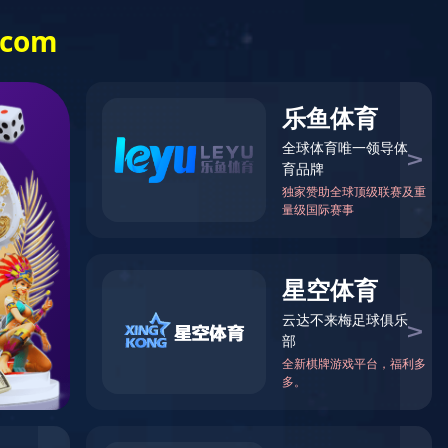
简体中文
企业新闻
产品业务
科技创新