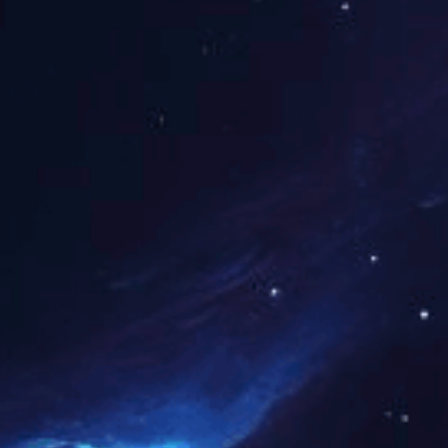
关于购买华能国际定向增发的A股股份事项
管于哈电控股股东 齐齐哈尔电力工程装修单位控股股东有效装修单
点技术骨干商家。 1998年15月，哈电控股股东在纽约联交所发行发
2010-12-24