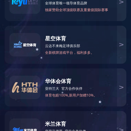
股票代码信息
中文翻译名：杭州电子商务 英文版名：HARBIN ELECTRIC
个股源代码：01133.HK
开云官方在线注册-开
投资者关系
企业新闻
云(中国)
产品业务
科技创新