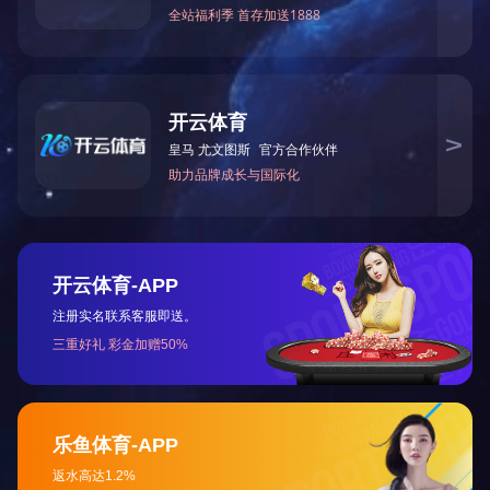
从何而来：
看量： 上架日期：2025-09-27
9月25日，
电机公司与越南同奈能源投资
股份公司，成功签约越南富新Ⅰ水电站项目3
台15兆瓦贯流式水电项目合同。
由直流电机新公司研制开发并交货的富新Ⅱ电费
站3台31MW贯流式细胞术工作超临界锅炉，拟于
202五年下大半年全部的安全投入使用发电站，造
就了“11月3投”的菲律宾贯流工作超临界锅炉投入
使用新计录。工作超临界锅炉多种水平质量指标
优质产品，执行比较稳定，甚微改善了本县供电
销售坐立不安的场面。