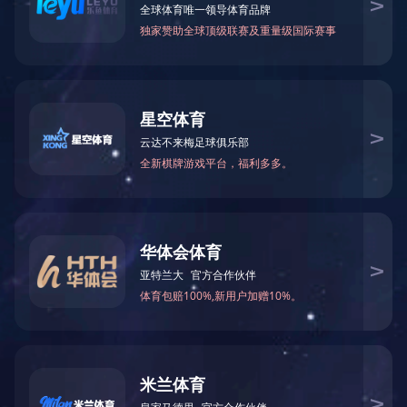
2024年
2023年
2022年
2021年
2020年
2019年
2018年
2017年
2016年
2015年