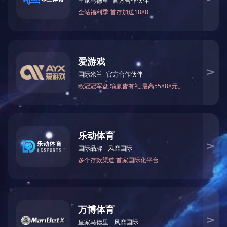
2015年
2014年
2013年
2012年
2011年
2010年
2009年
2008年
2007年
2006年