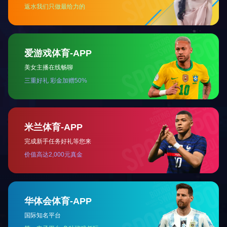
21
2025 ANNUAL REPORT
导航页上页1下页尾页
股票代码信息
繁体英语名：齐齐哈尔电力工程 日文名：HARBIN ELECTRIC
炒股码：01133.HK
开云官方在线注册-开
投资者关系
企业新闻
云(中国)
产品业务
科技创新
手机：0451-58598000 座机：0451-82162088
地址查询：杭州市松北区多元化一起1399号
电邮编号码：150028